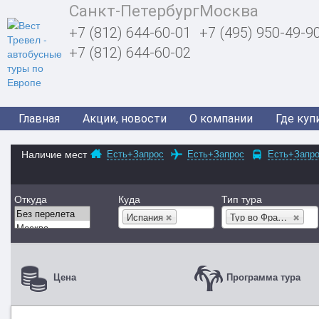
Санкт-Петербург
Москва
+7 (812) 644-60-01
+7 (495) 950-49-9
+7 (812) 644-60-02
Главная
Акции, новости
О компании
Где куп
Наличие мест
Есть+Запрос
Есть+Запрос
Есть+Запр
Откуда
Куда
Тип тура
Испания
Тур во Францию
Цена
Программа тура