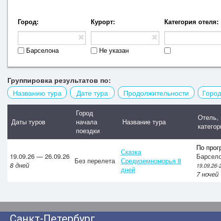
Город
:
Курорт
:
Категория отеля
:
Барселона
Не указан
Группировка результатов по
:
Названию тура
Дате тура
Продолжительности
Город
Город
Отель, 
Даты туров
начала
Название тура
категор
поездки
По прог
Сказка
19.09.26
—
26.09.26
Барсел
Без перелета
Средиземноморья 8
8
дней
19.09.26-
дней
7 ночей
Санкт-Петербург